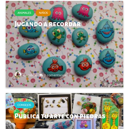
ANIMALES
NIÑOS
Jugando a recordar
Carolina
3 comentarios
CONSEJOS
Publica tu arte con piedras